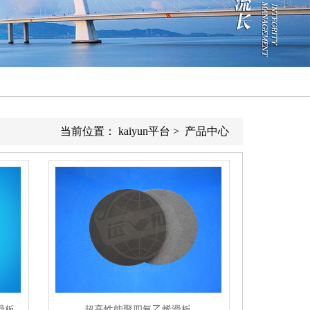
当前位置：
kaiyun平台
>
产品中心
滑板
超高性能聚四氟乙烯滑板