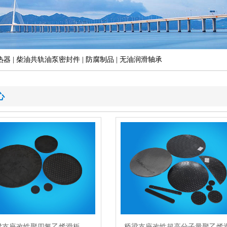
热器 | 柴油共轨油泵密封件 | 防腐制品 | 无油润滑轴承
心
梁支座改性聚四氟乙烯滑板
桥梁支座改性超高分子量聚乙烯