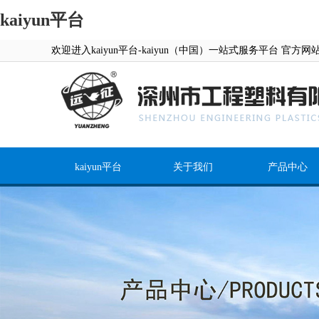
kaiyun平台
欢迎进入kaiyun平台-kaiyun（中国）一站式服务平台 官方网
kaiyun平台
关于我们
产品中心