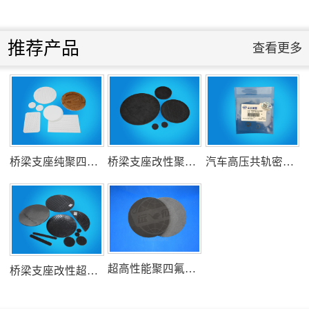
式...
推荐产品
查看更多
氟塑料行业兴氟沙龙...
组织客户体验深州蜜桃采摘...
衡水市委书记新项目开发参观...
桥梁支座纯聚四氟乙烯滑板
桥梁支座改性聚四氟乙烯滑板
汽车高压共轨密封圈
消防小组训练...
衡水安全局长参观...
超高性能聚四氟乙烯滑板
桥梁支座改性超高分子量聚乙烯滑板