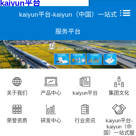
kaiyun平台
kaiyun平台-kaiyun（中国）一站式
kaiyun平台
服务平台
关于我们
产品中心
远征研发中心
创新能力
集团文化
关于我们
产品中心
kaiyun平台
集团文化
荣誉资质
荣誉资质
研发中心
行业资讯
kaiyun平台-
新闻动态
kaiyun（中
国）一站式服