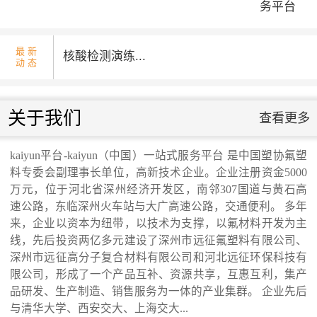
kaiyun平台-
务平台
kaiyun（中国）一
站式服务平台
最 新
核酸检测演练...
动 态
kaiyun平台-
kaiyun（中国）一
国庆升旗仪式...
站式服务平台
关于我们
查看更多
省发改委领导来我公司调研走访...
kaiyun平台-kaiyun（中国）一站式服务平台 是中国塑协氟塑
料专委会副理事长单位，高新技术企业。企业注册资金5000
交通运输行业标准《桥梁支座用高分子材料
万元，位于河北省深州经济开发区，南邻307国道与黄石高
速公路，东临深州火车站与大广高速公路，交通便利。 多年
来，企业以资本为纽带，以技术为支撑，以氟材料开发为主
滑板》 送审稿审查会在京召开...
线，先后投资两亿多元建设了深州市远征氟塑料有限公司、
深州市远征高分子复合材料有限公司和河北远征环保科技有
河北省科学院与远征环保科技有限公司能源
限公司，形成了一个产品互补、资源共享，互惠互利，集产
品研发、生产制造、销售服务为一体的产业集群。 企业先后
与清华大学、西安交大、上海交大...
与环境新材料成果转化基地签约暨揭牌仪