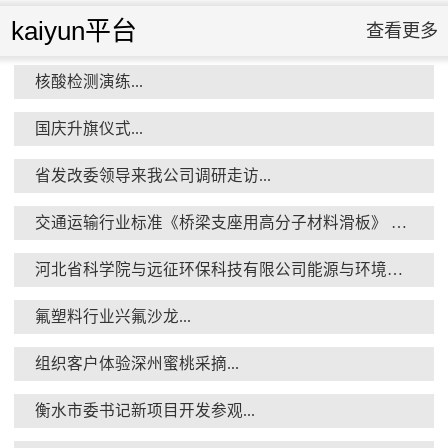
kaiyun平台
查看更多
核酸检测演练...
国庆升旗仪式...
省发改委领导来我公司调研走访...
交通运输行业标准《桥梁支座用高分子材料滑板》 送审稿审查会在京召开...
河北省科学院与远征环保科技有限公司能源与环境新材料成果转化基地签约暨揭牌仪式...
氟塑料行业兴氟沙龙...
组织客户体验深州蜜桃采摘...
衡水市委书记新项目开发参观...