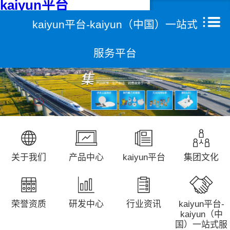
kaiyun平台
kaiyun平台-kaiyun（中国）一站式
kaiyun平台
服务平台
关于我们
产品中心
远征研发中心
创新能力
集团文化
关于我们
产品中心
kaiyun平台
集团文化
荣誉资质
荣誉资质
研发中心
行业资讯
kaiyun平台-
新闻动态
kaiyun（中
国）一站式服