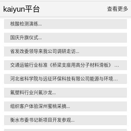
kaiyun平台
查看更多
核酸检测演练...
国庆升旗仪式...
省发改委领导来我公司调研走访...
交通运输行业标准《桥梁支座用高分子材料滑板》 送审稿审查会在京召开...
河北省科学院与远征环保科技有限公司能源与环境新材料成果转化基地签约暨揭牌仪式...
氟塑料行业兴氟沙龙...
组织客户体验深州蜜桃采摘...
衡水市委书记新项目开发参观...